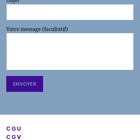
Objet
Votre message (facultatif)
C G U
C G V