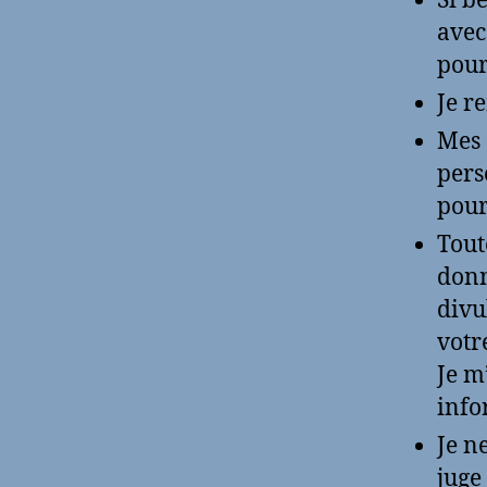
Si b
avec
pour
Je r
Mes 
pers
pour
Tout
donn
divu
votr
Je m
info
Je n
juge