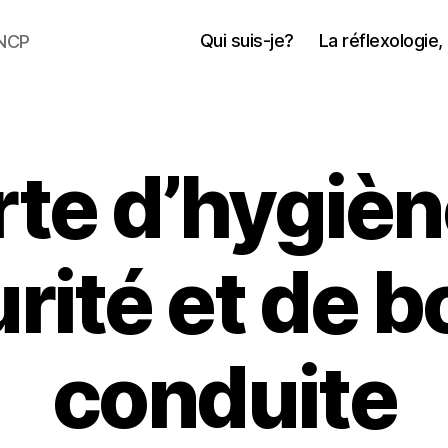
Qui suis-je?
La réflexologie
RNCP
te d’hygièn
rité et de 
conduite