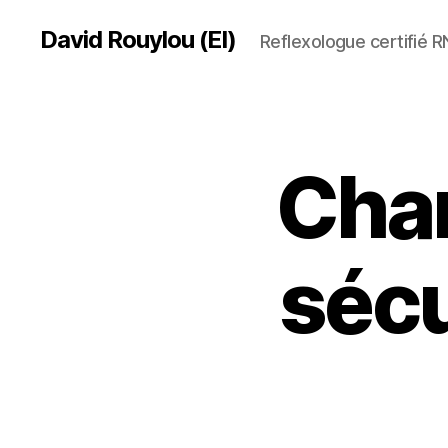
David Rouylou (EI)
Reflexologue certifié 
Char
sécu