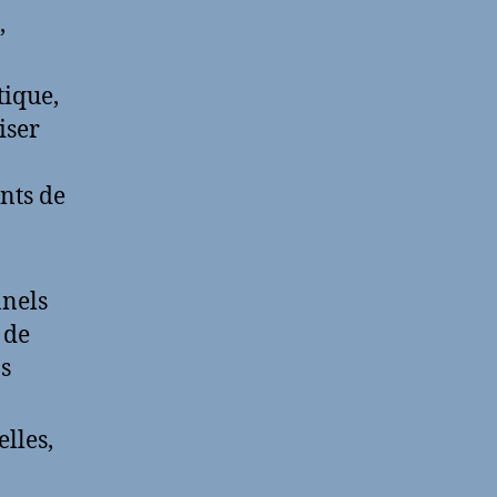
,
tique,
iser
nts de
nnels
 de
os
elles,