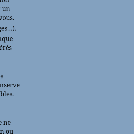
ller
r un
vous.
ges…).
haque
érés
e
es
onserve
bles.
e ne
on ou