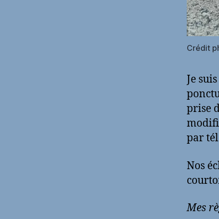
Crédit p
Je sui
ponctue
prise 
modifi
par té
Nos éc
courtoi
Mes rè