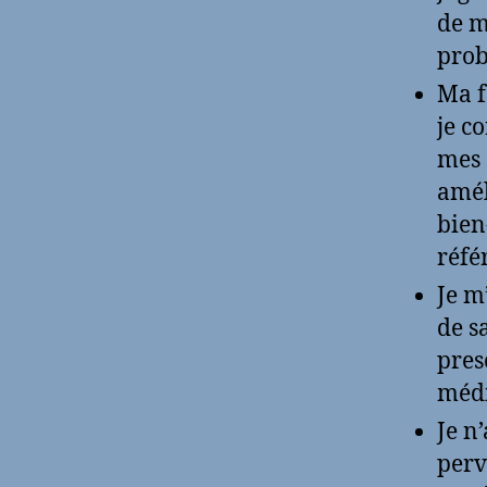
de m
prob
Ma f
je c
mes 
amél
bien
réfé
Je m
de sa
pres
méd
Je n
perv