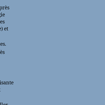
près
gie
des
) et
es.
rès
fisante
x