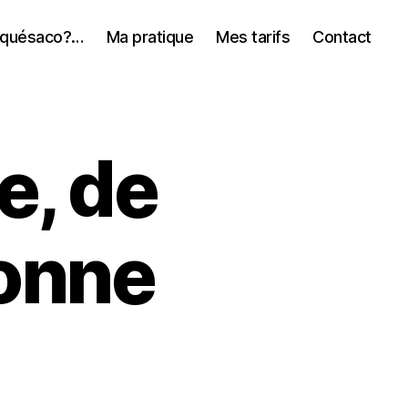
, quésaco?…
Ma pratique
Mes tarifs
Contact
e, de
bonne