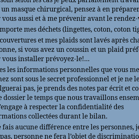
esoin selon les cas je peux parfaitement travai
 un masque chirurgical, pensez à en prépare
 vous aussi et à me prévenir avant le rendez-
emporte mes déchets (lingettes, coton, coton ti
couvertures et mes plaids sont lavés après c
onne, si vous avez un coussin et un plaid préf
 vous installer prévoyez-le!…
es les informations personnelles que vous m
ez sont sous le secret professionnel et je ne l
lguerai pas, je prends des notes par écrit et c
e dossier le temps que nous travaillons ensem
’engage à respecter la confidentialité des
rmations collectées durant le bilan.
e fais aucune différence entre les personnes, j
 pas, personne ne fera l’objet de discriminati