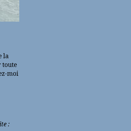
e la
r toute
tez-moi
te :