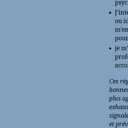
psyc
J’in
ou i
m’en
pour
je m
prof
acco
Ces rè
bonnes
plus ag
exhaus
signal
et pré