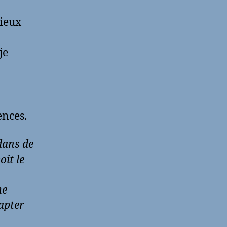
gieux
je
nces.
dans de
oit le
me
apter