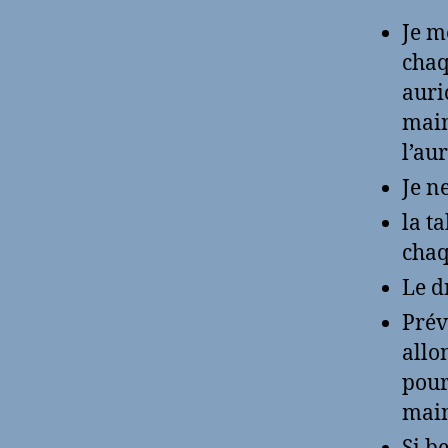
Je m
chaq
auri
main
l’aur
Je n
la t
chaq
Le d
Prév
allo
pour
main